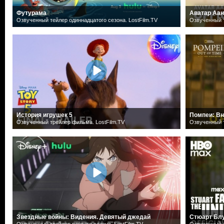
Футурама
Аватар Аан
Озвученный тейлер одиннадцатого сезона. LostFilm.TV
Озвученный т
История игрушек 5
Помпеи: Вн
Озвученный трейлер фильма. LostFilm.TV
Озвученный т
Звездные войны: Видения. Девятый джедай
Стюарт Блу
Озвученный трейлер первого сезона. LostFilm.TV
Озвученный т