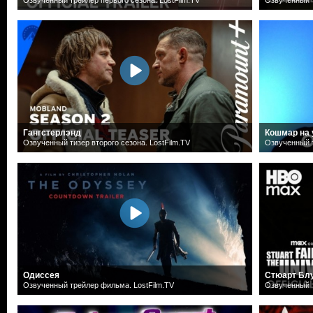
Гангстерлэнд
Кошмар на 
Озвученный тизер второго сезона. LostFilm.TV
Озвученный т
Одиссея
Стюарт Блу
Озвученный трейлер фильма. LostFilm.TV
Озвученный т