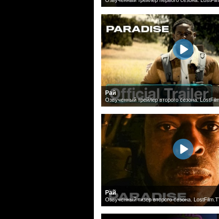
Рай
Озвученный трейлер второго сезона. LostFil
Рай
Озвученный тизер второго сезона. LostFilm.