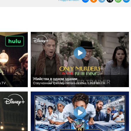
Убийства в одном здании
m.TV
Озвученный трейлер пятого сезона. LostFilm.TV