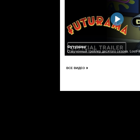
Футурама
Озвученный трейлер десятого сезона. LostFi
ВСЕ ВИДЕО