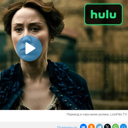
Перевод и озвучание ролика: LostFilm.TV
Поделиться: