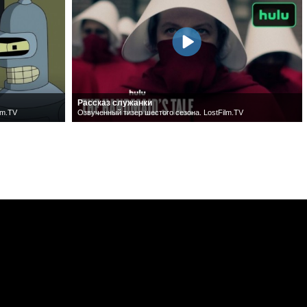
Рассказ служанки
lm.TV
Озвученный тизер шестого сезона. LostFilm.TV