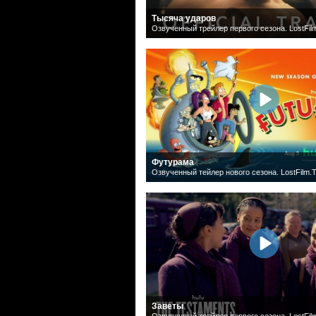
Тысяча ударов
Озвученный трейлер первого сезона. LostFil
Футурама
Озвученный тейлер нового сезона. LostFilm.
Заветы
Озвученный трейлер первого сезона. LostFil