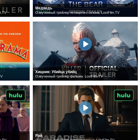
Медведь
m.TV
Озвученный трейлер четвертого сезона. LostFilm.TV
Хищник: Убийца убийц
TV
Озвученный трейлер фильма. LostFilm.TV
Рай
m.TV
Озвученный трейлер первого сезона. LostFilm.TV