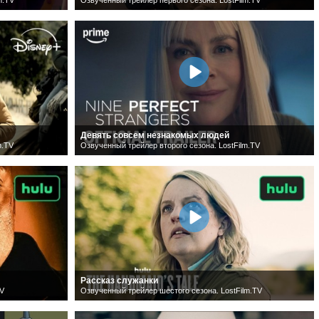
Девять совсем незнакомых людей
m.TV
Озвученный трейлер второго сезона. LostFilm.TV
Рассказ служанки
TV
Озвученный трейлер шестого сезона. LostFilm.TV