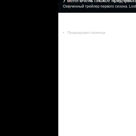
У меня очень плохое предчувст
Озвученный трейлер первого сезона. Lost
Предыдущая страница