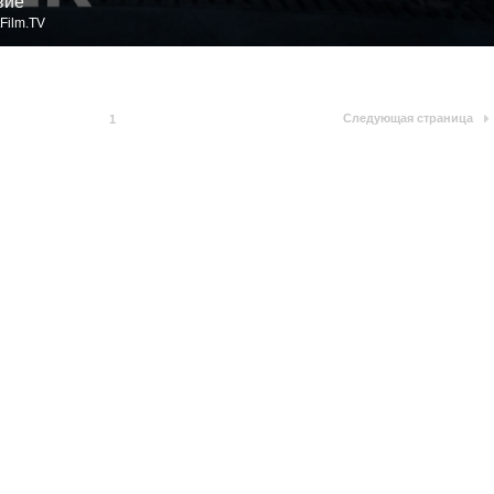
вие
Film.TV
Следующая страница
1