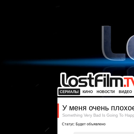
СЕРИАЛЫ
КИНО
НОВОСТИ
ВИДЕО
У меня очень плохо
Something Very Bad Is Going To Hap
Статус: Будет объявлено