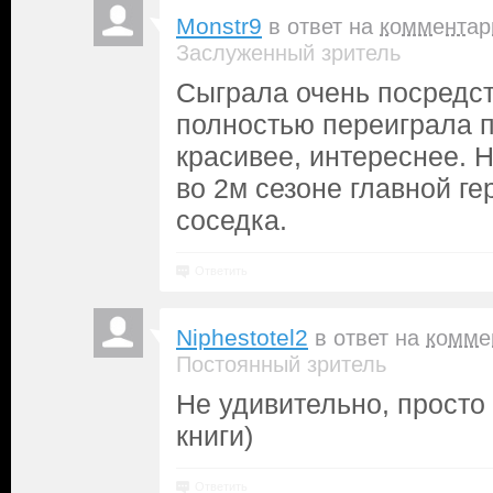
Monstr9
в ответ на
комментар
Заслуженный зритель
Сыграла очень посредст
полностью переиграла п
красивее, интереснее. Н
во 2м сезоне главной г
соседка.
Ответить
Niphestotel2
в ответ на
комме
Постоянный зритель
Не удивительно, просто 
книги)
Ответить