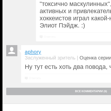
"токсично маскулинных"
активных и привлекател
хоккеистов играл какой
Элиот Пэйдж. :)
Ответить
aphory
|
Заслуженный зритель
Оценка серии
Ну тут есть хоть два повода, 
Ответить
ВСЕ КОММЕНТАРИИ (6)