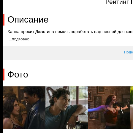
Рейтинг 
Описание
Ханна просит Джастина помочь поработать над песней для кон
караоке-вечеринке Ханна напивается и поет песню, после чего 
…ПОДРОБНО
пытается соблазнить его, однако Гаррет останавливает ее.
Поде
Фото