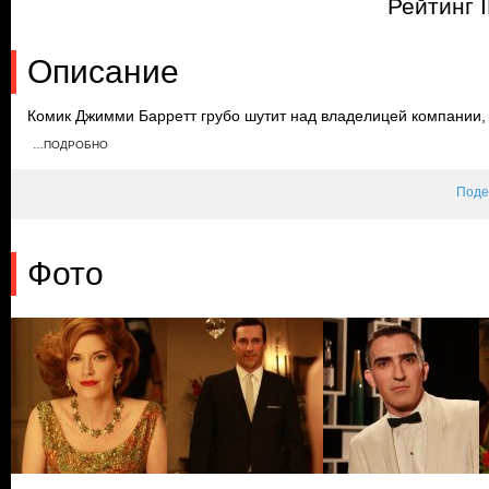
Рейтинг 
Описание
Комик Джимми Барретт грубо шутит над владелицей компании, в
чтобы заставить его извиниться. Тем временем на занятиях ве
…ПОДРОБНО
за Бэтти. Узнав о том, сколько получает другой сотрудник, Гар
Поде
Фото