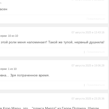
ль
асен
Пожаловаться
07 августа 2025 в 13:43:16
ерии: 10 из 10
 этой роли меня напоминает! Такой же тупой, нервный душнила!
|
Пожаловаться
07 августа 2025 в 19:06:28
ерии: 1 из 10
овна... Зря потраченное время.
|
Пожаловаться
07 августа 2025 в 23:25:36
я Клэр Марш, это... "плакса Миртл" из Гарри Потрера, Ширли