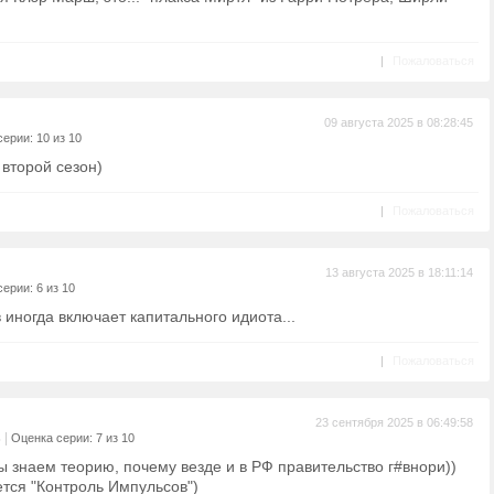
|
Пожаловаться
09 августа 2025 в 08:28:45
ерии: 10 из 10
второй сезон)
|
Пожаловаться
13 августа 2025 в 18:11:14
ерии: 6 из 10
 иногда включает капитального идиота...
|
Пожаловаться
23 сентября 2025 в 06:49:58
|
ь
Оценка серии: 7 из 10
ы знаем теорию, почему везде и в РФ правительство г#внори))
ется "Контроль Импульсов")