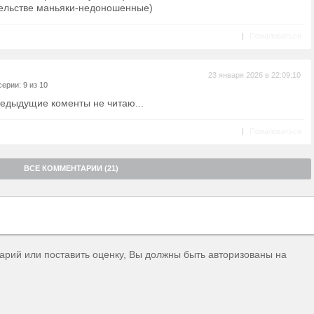
тельстве маньяки-недоношенные)
|
Пожаловаться
23 января 2026 в 22:09:10
ерии: 9 из 10
едыдущие коменты не читаю...
|
Пожаловаться
ВСЕ КОММЕНТАРИИ (21)
тарий или поставить оценку, Вы должны быть авторизованы на