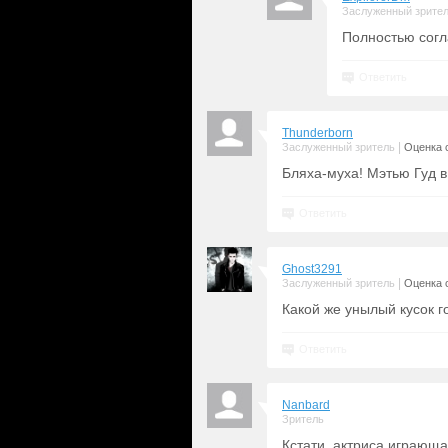
Заслуженный зрите
Полностью согл
Ответить
Thunderborn
|
Заслуженный зритель
Оценка с
Бляха-муха! Мэтью Гуд в
Ответить
Ghost3291
|
Заслуженный зритель
Оценка с
Какой же унылый кусок г
Ответить
Nanbard
Зритель
Кстати, актриса играюща