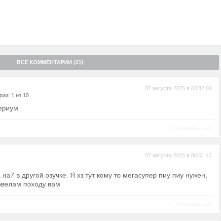
ВСЕ КОММЕНТАРИИ (21)
07 августа 2025 в 03:32:01
ии: 1 из 10
ериум
|
Пожаловаться
07 августа 2025 в 06:51:43
на7 в другой озучке. Я хз тут кому то мегасупер пиу пиу нужен,
арвелам походу вам
|
Пожаловаться