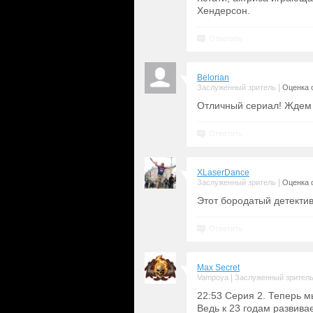
Хендерсон.
Ответить
Belorian
|
Заслуженный зритель
Оценка с
Отличный сериал! Ждем 
Ответить
XLaserDance
|
Заслуженный зритель
Оценка с
Этот бородатый детектив
Ответить
Max Secret
|
Vampoya
Заслуженный зрител
22:53 Серия 2. Теперь м
Ведь к 23 годам развива