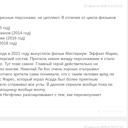
07 августа 2025 в 10:53:16
ересные персонажи, не цепляют. В отличие от цикла фильмов
 год)
анов (2014 год)
ке (2016 год)
2018 год)
огда в 2021 году выпустили фильм Мистериум: Эффект Марко,
ктерский состав. Пропала химия между персонажами и стало
. Тут тоже самое. Главный герой действительно не
по книгам. Николай Ли Кос очень хорошо отыгрывал
отчего зрители сами понимали, что с таким человек вряд ли
ес Фарес, который играл Асада был более приятным
ело сглаживал все углы. В данном сериале вообще пока не
помощницу вообще молчу.
я Нетфликс разочаровывает с тем, как перезапускает
|
Пожаловаться
07 августа 2025 в 15:21:10