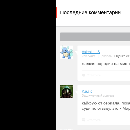
Последние комментарии
Valentine S
|
|
valetvalet1
Зритель
Оценка сер
жалкая пародия на мист
Ответить
K.a.c.c
Заслуженный зритель
кайфую от сериала, пока 
судя по отзыву, это к М
Ответить