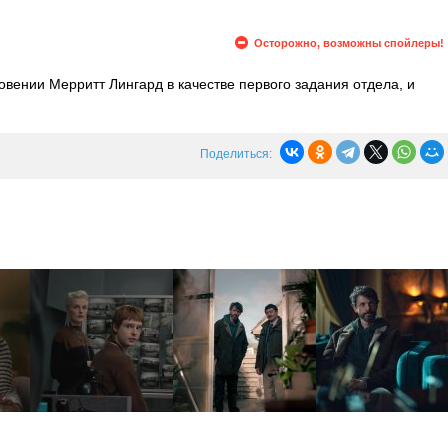
Осторожно, возможны спойлеры!
овении Мерритт Лингард в качестве первого задания отдела, и
который занимался расследованием дела четыре года назад. Тем
 от чьего имени действуют ее похитители.
Поделиться: