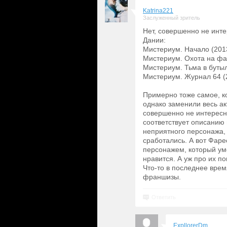
Katrina221
Заслуженный зритель
Нет, совершенно не инт
Дании:
Мистериум. Начало (2013
Мистериум. Охота на фаз
Мистериум. Тьма в бутыл
Мистериум. Журнал 64 (
Примерно тоже самое, к
однако заменили весь а
совершенно не интересно
соответствует описанию 
неприятного персонажа, 
сработались. А вот Фар
персонажем, который ум
нравится. А уж про их 
Что-то в последнее врем
франшизы.
Ответить
ExpllorerDm