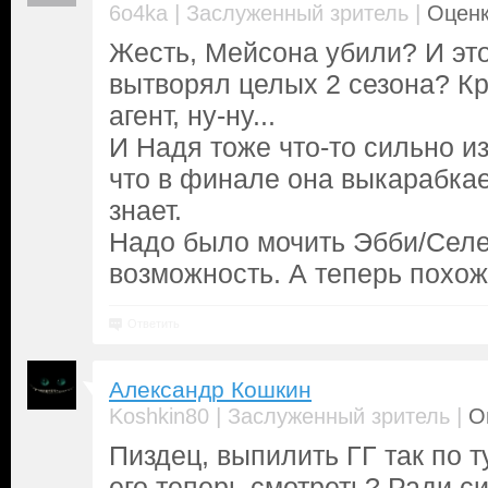
|
|
6o4ka
Заслуженный зритель
Оценк
Жесть, Мейсона убили? И это
вытворял целых 2 сезона? К
агент, ну-ну...
И Надя тоже что-то сильно из
что в финале она выкарабкае
знает.
Надо было мочить Эбби/Селе
возможность. А теперь похо
Ответить
Александр Кошкин
|
|
Koshkin80
Заслуженный зритель
О
Пиздец, выпилить ГГ так по ту
его теперь смотреть? Ради с