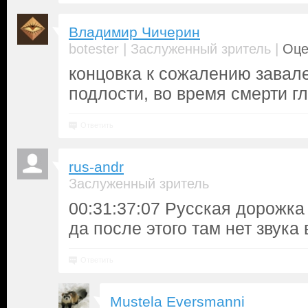
Владимир Чичерин
|
|
botester
Заслуженный зритель
Оце
концовка к сожалению завале
подлости, во время смерти гл
Ответить
rus-andr
Заслуженный зритель
00:31:37:07 Русская дорожка
да после этого там нет звука
Ответить
Mustela Eversmanni