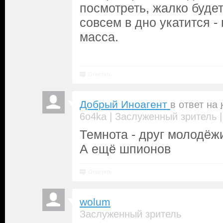
посмотреть, жалко буде
совсем в дно укатится 
масса.
Ответить
Добрый Иноагент
в ответ на
|
6o4ka
Заслуженный зритель
Темнота - друг молодёж
А ещё шпионов
Ответить
wolum
Заслуженный зритель