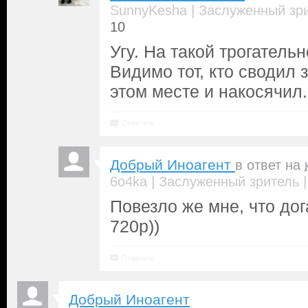
|
SunnyKesha
Заслуженный зр
10
Угу. На такой трогательн
Видимо тот, кто сводил 
этом месте и накосячил.
Ответить
Добрый Иноагент
в ответ на
|
6o4ka
Заслуженный зритель
Повезло же мне, что дог
720р))
Ответить
Добрый Иноагент