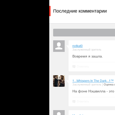
Последние комментарии
notkat0
Заслуженный зритель
Вовремя я зашла.
Ответить
†...Whispers In The Dark...†™
|
Заслуженный зритель
Оценка с
На фоне Нэшвилла - это
Ответить