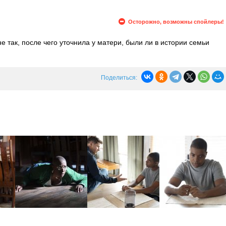
Осторожно, возможны спойлеры!
не так, после чего уточнила у матери, были ли в истории семьи
ает пройти обследование в медицинском центре. Тем временем
, а Гарри поступает в полицейскую академию.
Поделиться: