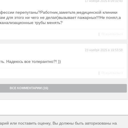
17 ноября 2025 в 09:32:43
офессии перепутаны?Работник,заметьте,медицинской клиники
ам для этого ни чего не делая)вызывает пажарных!!!Не понял,а
 канализационные трубы менять?
|
Пожаловаться
23 ноября 2025 в 19:53:58
ть. Надеюсь все толерантно?! ))
|
Пожаловаться
ВСЕ КОММЕНТАРИИ (16)
тарий или поставить оценку, Вы должны быть авторизованы на