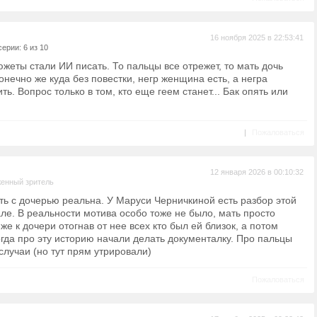
16 ноября 2025 в 22:53:41
ерии: 6 из 10
южеты стали ИИ писать. То пальцы все отрежет, то мать дочь
конечно же куда без повестки, негр женщина есть, а негра
ть. Вопрос только в том, кто еще геем станет... Бак опять или
|
Пожаловаться
12 января 2026 в 00:10:32
енный зритель
ть с дочерью реальна. У Маруси Черничкиной есть разбор этой
але. В реальности мотива особо тоже не было, мать просто
же к дочери отогнав от нее всех кто был ей близок, а потом
огда про эту историю начали делать документалку. Про пальцы
случаи (но тут прям утрировали)
Пожаловаться