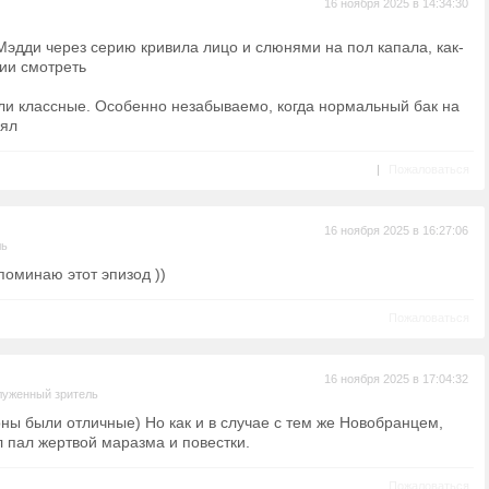
16 ноября 2025 в 14:34:30
 Мэдди через серию кривила лицо и слюнями на пол капала, как-
ии смотреть
ыли классные. Особенно незабываемо, когда нормальный бак на
нял
|
Пожаловаться
16 ноября 2025 в 16:27:06
ль
споминаю этот эпизод ))
Пожаловаться
16 ноября 2025 в 17:04:32
луженный зритель
оны были отличные) Но как и в случае с тем же Новобранцем,
 пал жертвой маразма и повестки.
Пожаловаться