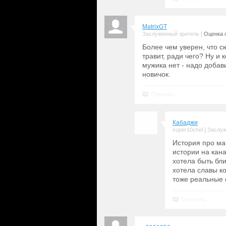
MatrixGT
|
Заслуженный зритель
Оценка с
Более чем уверен, что с
травит, ради чего? Ну и 
мужика нет - надо добави
новичок.
Ответить
Кабаджи
|
super10chel
Заслуж
История про ма
истории на кан
хотела быть бли
хотела славы к
тоже реальные 
Ответить