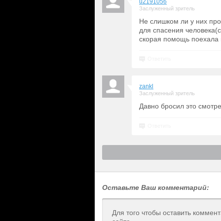
u2191056
Заслуженный зритель
Не слишком ли у них пр
для спасения человека(с
скорая помощь поехала
Ответить
zankl
Заслуженный зритель
Давно бросил это смотре
Ответить
Оставьте Ваш комментарий:
Для того чтобы оставить коммен