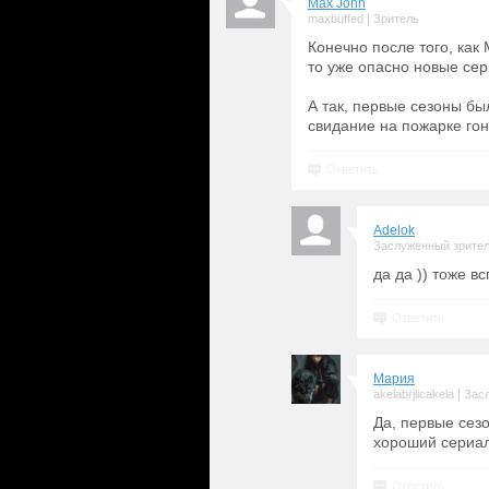
Max John
|
maxbuffed
Зритель
Конечно после того, как
то уже опасно новые сер
А так, первые сезоны б
свидание на пожарке го
Ответить
Adelok
Заслуженный зрите
да да )) тоже в
Ответить
Мария
|
akelabrjlicakela
Зас
Да, первые сез
хороший сериал
Ответить