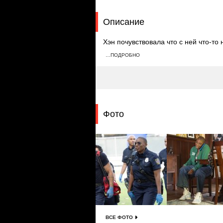
Описание
Хэн почувствовала что с ней что-то 
инсульты. После обморока она реш
…ПОДРОБНО
Чимни получает должность капитана
Фото
ВСЕ ФОТО