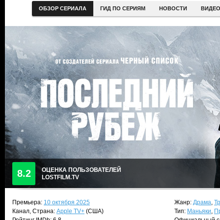
ОБЗОР СЕРИАЛА
ГИД ПО СЕРИЯМ
НОВОСТИ
ВИДЕ
ОЦЕНКА ПОЛЬЗОВАТЕЛЕЙ
8.2
LOSTFILM.TV
Премьера:
10 октября 2025
Жанр:
Драма
,
Т
Канал, Страна:
Apple TV+
(США)
Тип:
Маньяки
,
П