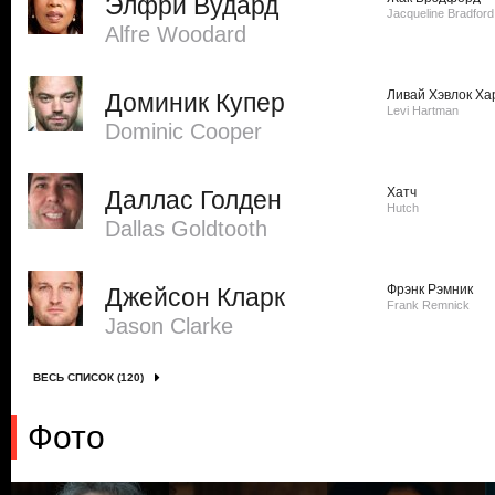
Элфри Вудард
Jacqueline Bradford
Alfre Woodard
Ливай Хэвлок Ха
Доминик Купер
Levi Hartman
Dominic Cooper
Хатч
Даллас Голден
Hutch
Dallas Goldtooth
Фрэнк Рэмник
Джейсон Кларк
Frank Remnick
Jason Clarke
ВЕСЬ СПИСОК (120)
Фото