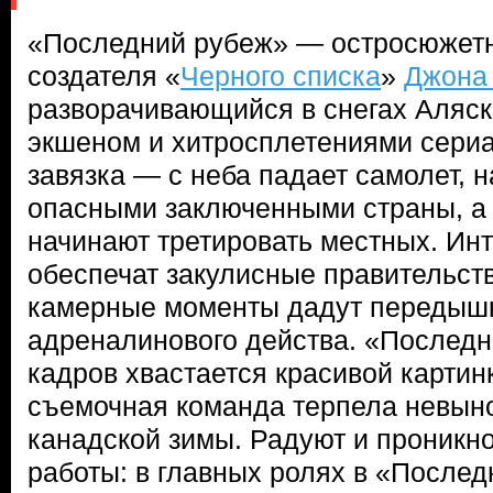
«Последний рубеж» — остросюжетн
создателя «
Черного списка
»
Джона
разворачивающийся в снегах Аляск
экшеном и хитросплетениями сери
завязка — с неба падает самолет,
опасными заключенными страны, а
начинают третировать местных. Ин
обеспечат закулисные правительст
камерные моменты дадут передышку
адреналинового действа. «Последн
кадров хвастается красивой картин
съемочная команда терпела невын
канадской зимы. Радуют и проникн
работы: в главных ролях в «После