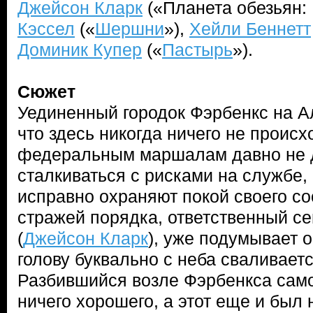
Джейсон Кларк
(«Планета обезьян:
Кэссел
(«
Шершни
»),
Хейли Беннетт
Доминик Купер
(«
Пастырь
»).
Сюжет
Уединенный городок Фэрбенкс на А
что здесь никогда ничего не проис
федеральным маршалам давно не 
сталкиваться с рисками на службе, 
исправно охраняют покой своего с
стражей порядка, ответственный с
(
Джейсон Кларк
), уже подумывает о
голову буквально с неба сваливает
Разбившийся возле Фэрбенкса само
ничего хорошего, а этот еще и был