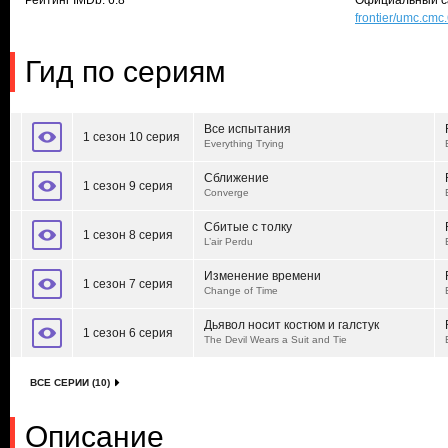
Рейтинг IMDb: 6.8
Официальный с
frontier/umc.c
Гид по сериям
Все испытания
1 сезон 10 серия
Everything Trying
Сближение
1 сезон 9 серия
Converge
Сбитые с толку
1 сезон 8 серия
L’air Perdu
Изменение времени
1 сезон 7 серия
Change of Time
Дьявол носит костюм и галстук
1 сезон 6 серия
The Devil Wears a Suit and Tie
ВСЕ СЕРИИ (10)
Описание