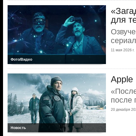
«Зага
для те
Озвуче
сериал
11 мая 2026 г.
Фото/Видео
Apple
«После
после 
20 декабря 202
Новость