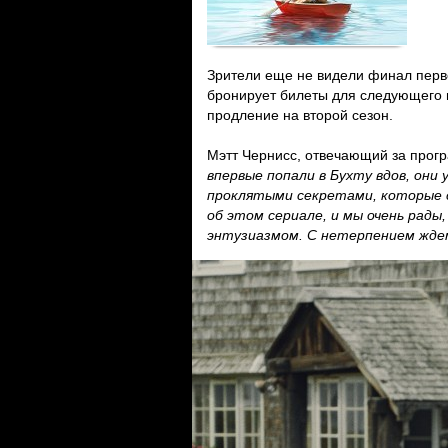
Зрители еще не видели финал перв
бронирует билеты для следующего в
продление на второй сезон.
Мэтт Чернисс, отвечающий за прогр
впервые попали в Бухту вдов, он
проклятыми секретами, которые с
об этом сериале, и мы очень рад
энтузиазмом. С нетерпением ждем