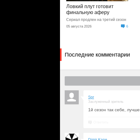
Ловкий плут готовит
финальную аферу
Сериал продлен на третий сезон
05 августа 2026
6
Последние комментарии
Spr
Заслуженный зритель
1й сезон так себе, лучше
Ответить
Dimir Kane