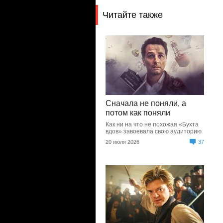
Читайте также
Сначала не поняли, а
потом как поняли
Как ни на что не похожая «Бухта
вдов» завоевала свою аудиторию
20 июля 2026
37