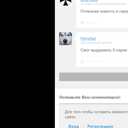
|
ru_kane
Заслуженный зритель
Отличная новость и сер
Ответить
PervyNah
Заслуженный зритель
Смог выдержать 3 серии 
Ответить
Оставьте Ваш комментарий:
Для того чтобы оставить коммен
сайте.
Вход
|
Регистрация