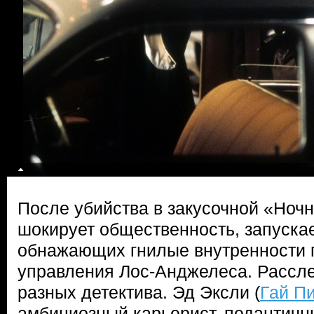
После убийства в закусочной «Ночн
шокирует общественность, запускае
обнажающих гнилые внутренности 
управления Лос-Анджелеса. Рассле
разных детектива. Эд Эксли (
Гай П
амбициозный карьерист, педантичн