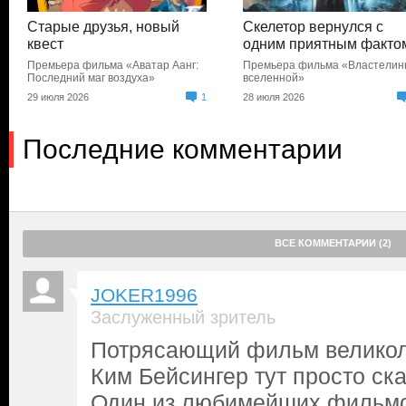
Старые друзья, новый
Скелетор вернулся с
квест
одним приятным факто
Премьера фильма «Аватар Аанг:
Премьера фильма «Властели
Последний маг воздуха»
вселенной»
29 июля 2026
1
28 июля 2026
Последние комментарии
ВСЕ КОММЕНТАРИИ (2)
JOKER1996
Заслуженный зритель
Потрясающий фильм великол
Ким Бейсингер тут просто ска
Один из любимейших фильмо