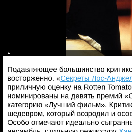
Подавляющее большинство критико
восторженно. «
Секреты Лос-Андже
приличную оценку на Rotten Tomato
номинированы на девять премий «
категорию «Лучший фильм». Критик
шедевром, который возродил и осо
Особо отмечают идеально сыгранн
ансамбль, стильную режиссуру
Хэн