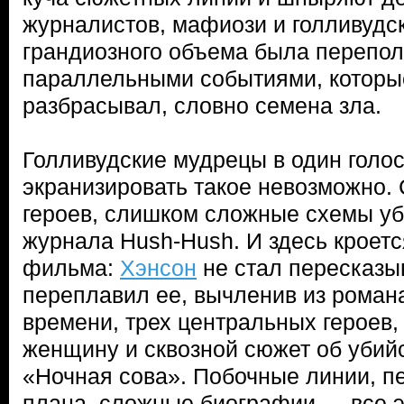
журналистов, мафиози и голливудск
грандиозного объема была перепо
параллельными событиями, котор
разбрасывал, словно семена зла.
Голливудские мудрецы в один голос
экранизировать такое невозможно.
героев, слишком сложные схемы уби
журнала Hush-Hush. И здесь кроетс
фильма:
Хэнсон
не стал пересказы
переплавил ее, вычленив из романа
времени, трех центральных героев,
женщину и сквозной сюжет об убийс
«Ночная сова». Побочные линии, п
плана, сложные биографии — все э