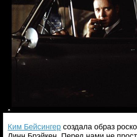
Ким Бейсингер
создала образ роско
Линн Брэйкен. Перед нами не прос