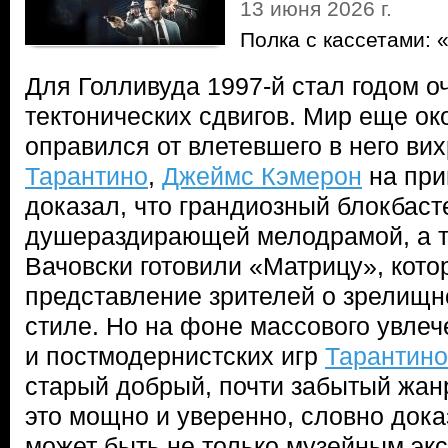
13 июня 2026 г.
Полка с кассетами:
Для Голливуда 1997-й стал годом 
тектонических сдвигов. Мир еще ок
оправился от влетевшего в него ви
Тарантино
,
Джеймс Кэмерон
на при
доказал, что грандиозный блокбаст
душераздирающей мелодрамой, а т
Вачовски готовили «Матрицу», кото
представление зрителей о зрелищн
стиле. Но на фоне массового увле
и постмодернистских игр
Тарантино
старый добрый, почти забытый жан
это мощно и уверенно, словно дока
может быть не только музейным экс