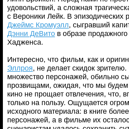
удовольствий, а сложная трагическ
с Вероники Лейк. В эпизодических 
Джеймс Кромуэлл
, сыгравший капи
Дэнни ДеВито
в образе продажного
Хадженса.
Интересно, что фильм, как и ориг
Эллроя
, не делает скидок зрителю
множество персонажей, обильно с
прозвищами, ожидая, что мы будем
кино не прощает отвлечения, что, в
только на пользу. Ощущается огро
исходного материала: в книге боле
персонажей, а в фильме их осталос
сценаристам удалось сохранить сут