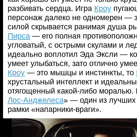
разбивать сердца. Игра
Кроу
пугающ
персонаж далеко не одномерен — з
силой скрывается ранимая душа р
Пирса
— его полная противоположн
угловатый, с острыми скулами и ле
идеально воплотил Эда Эксли — ко
умеет улыбаться, зато отлично умее
Кроу
— это мышцы и инстинкты, то
хрустальный интеллект и идеальны
отягощенный какой-либо моралью. И
Лос-Анджелеса
» — один из лучших
рамки «напарники-враги».