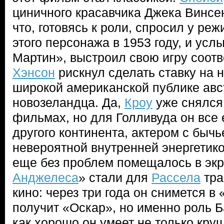
циничного красавчика Джека Винсе
что, готовясь к роли, спросил у реж
этого персонажа в 1953 году, и усл
Мартин», выстроил свою игру соотв
Хэнсон
рискнул сделать ставку на 
широкой американской публике авс
новозеландца. Да,
Кроу
уже снялся 
фильмах, но для Голливуда он все
другого континента, актером с быч
невероятной внутренней энергетико
еще без проблем помещалось в экр
Анджелеса
» стали для
Рассела
тра
кино: через три года он снимется в
получит «Оскар», но именно роль Б
как хорошо он умеет не только круш