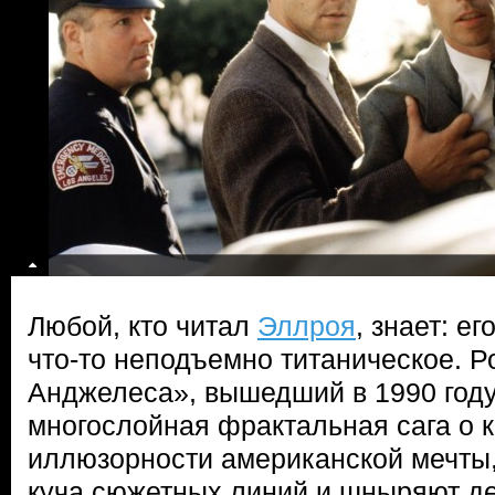
Любой, кто читал
Эллроя
, знает: е
что-то неподъемно титаническое. Р
Анджелеса», вышедший в 1990 году
многослойная фрактальная сага о к
иллюзорности американской мечты,
куча сюжетных линий и шныряют де