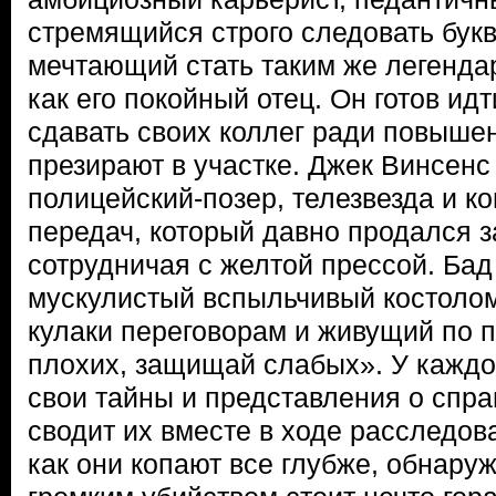
стремящийся строго следовать букв
мечтающий стать таким же легенда
как его покойный отец. Он готов идт
сдавать своих коллег ради повышени
презирают в участке. Джек Винсенс 
полицейский-позер, телезвезда и к
передач, который давно продался за
сотрудничая с желтой прессой. Бад 
мускулистый вспыльчивый костоло
кулаки переговорам и живущий по 
плохих, защищай слабых». У каждог
свои тайны и представления о спр
сводит их вместе в ходе расследова
как они копают все глубже, обнаруж