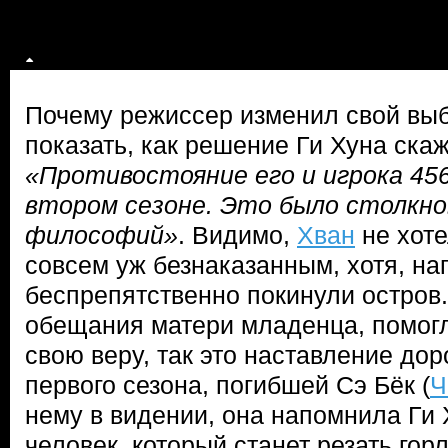
Почему режиссер изменил свой выб
показать, как решение Ги Хуна ска
«Противостояние его и игрока 456
втором сезоне. Это было столкно
философий»
. Видимо,
Хван
не хоте
совсем уж безнаказанным, хотя, на
беспрепятственно покинули остров
обещания матери младенца, помогл
свою веру, так это наставление дор
первого сезона, погибшей Сэ Бёк (
Ч
нему в видении, она напомнила Ги Х
человек, который станет резать го