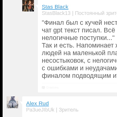
Stas Black
|
StasBlack13
Постоянный зрит
"Финал был с кучей нест
чат gpt текст писал. Вс
нелогичные поступки..."
Так и есть. Напоминает
людей на маленькой пла
несостыковок, с нелоги
с ошибками и неудачами
финалом подводящим ит
Ответить
Alex Rud
|
Pa3ueJIbUk
Зритель