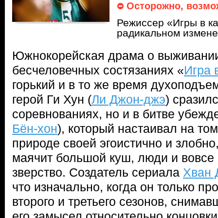
Осторожно, возмо
Режиссер «Игры в к
радикальном измене
Южнокорейская драма о выживании
бесчеловечных состязаниях «
Игра 
горький и в то же время духоподъ
герой Ги Хун (
Ли Джон-джэ
) сразилс
соревнованиях, но и в битве убеж
Бён-хон
), который настаивал на том
природе своей эгоистично и злобно,
маячит большой куш, люди и вовсе
зверство. Создатель сериала
Хван 
что изначально, когда он только п
второго и третьего сезонов, снима
его замысел относительно концовк