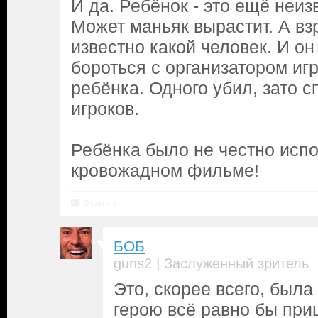
И да. Ребёнок - это ещё неиз
Может маньяк вырастит. А вз
известно какой человек. И о
бороться с организатором игр
ребёнка. Одного убил, зато 
игроков.
Ребёнка было не честно испо
кровожадном фильме!
Ответить
БОБ
|
guns2
Заслуженный зритель
Это, скорее всего, был
герою всё равно бы пр